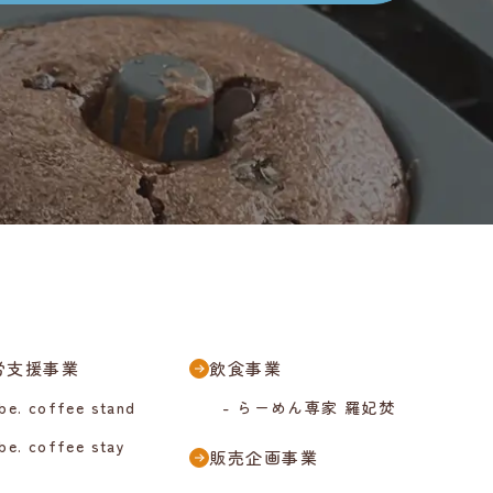
労支援事業
飲食事業
 be. coffee stand
- らーめん専家 羅妃焚
 be. coffee stay
販売企画事業