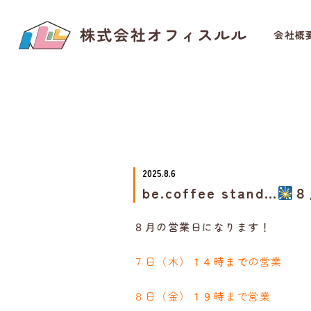
会社概
2025.8.6
be.coffee stand…
８
８月の営業日になります！
７日（木）
１４時まで
の営業
８日（金）
１９時
まで営業