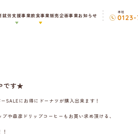
要
就労支援事業
飲食事業
販売企画事業
お知らせ
中です★
パーSALEにお得にドーナツが購入出来ます！
ップや森彦ドリップコーヒーもお買い求め頂ける、
！！