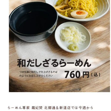
らーめん専家 羅妃焚 北郷通＆新道店では今週から